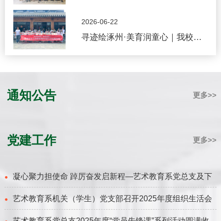
领导参观指导艺术教育系唐县西胜
2026-06-22
沟风景写生作品展
寻迹绘涿州·美育润童心｜我校艺
术教育系团总支研学游艺术实践活
动（第四期）走进范阳非遗坊
通知公告
更多>>
党建工作
更多>>
凝心聚力担使命 踔厉奋发启新程—艺术教育系党总支及下
●
艺术教育系机关（学生）党支部召开2025年度组织生活会
属支部完满完成换届选举
●
艺术教育系党总支2025年度“党员先锋课”系列活动圆满收