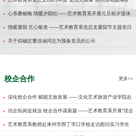
暨民主评议党员大会
●
心系桑榆晚 情暖夕阳红——艺术教育系开展元旦前夕退休
官
●
情暖重阳 艺心敬老 ——艺术教育系党总支重阳节主题党日
老党员老干部暖心慰问活动
●
关于拟确定董佳涵同志为预备党员的公示
活动
●
校企合作
更多>>
深化校企合作 赋能文旅发展 ——文化艺术旅游产业学院赴
●
访企拓岗促就业 校企合作谋新篇 ——艺术教育系开展“优企
西安考察
●
艺术教育系教师赴涿州市西丁市口学校走访慰问实习学生
引才”定向访企拓岗行动
●