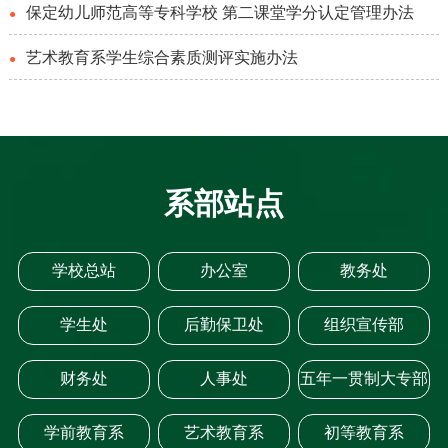
保定幼儿师范高等专科学校 第二课堂学分认定管理办法
●
艺术教育系学生综合素质测评实施办法
（试行）
●
系部站点
学校总站
办公室
教务处
学生处
后勤保卫处
组织宣传部
财务处
人事处
五年一贯制大专部
学前教育系
艺术教育系
初等教育系